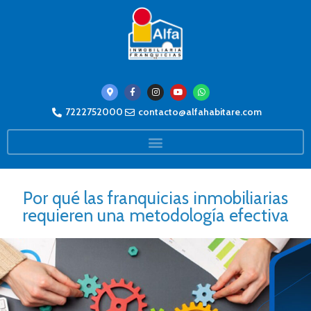
7222752000
contacto@alfahabitare.com
Por qué las franquicias inmobiliarias
requieren una metodología efectiva