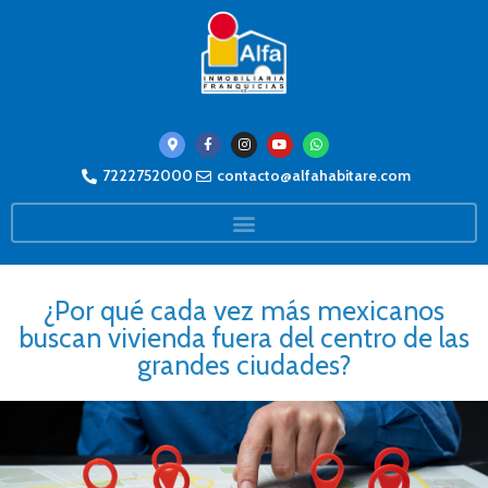
7222752000
contacto@alfahabitare.com
¿Por qué cada vez más mexicanos
buscan vivienda fuera del centro de las
grandes ciudades?