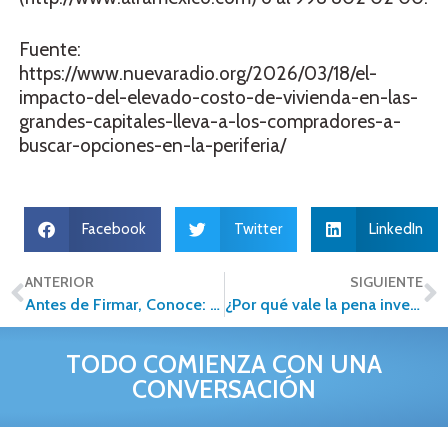
Fuente:
https://www.nuevaradio.org/2026/03/18/el-
impacto-del-elevado-costo-de-vivienda-en-las-
grandes-capitales-lleva-a-los-compradores-a-
buscar-opciones-en-la-periferia/
Facebook
Twitter
LinkedIn
ANTERIOR
SIGUIENTE
Antes de Firmar, Conoce: Los Términos Inmobiliarios que Pueden Salvar (o Arruinar) tu Inversión
¿Por qué vale la pena invertir en una franquicia Alfa en 2026?
TODO COMIENZA CON UNA
CONVERSACIÓN