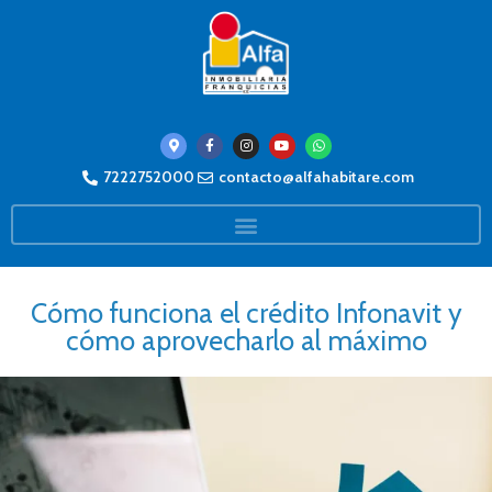
7222752000
contacto@alfahabitare.com
Cómo funciona el crédito Infonavit y
cómo aprovecharlo al máximo