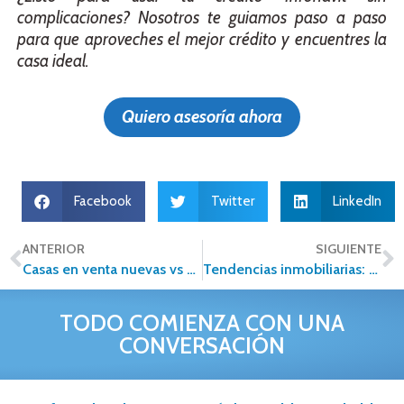
complicaciones? Nosotros te guiamos paso a paso
para que aproveches el mejor crédito y encuentres la
casa ideal.
Quiero asesoría ahora
Facebook
Twitter
LinkedIn
ANTERIOR
SIGUIENTE
Casas en venta nuevas vs usadas: cuál te conviene más
Tendencias inmobiliarias: panorama del sector rumbo a 2026
TODO COMIENZA CON UNA
CONVERSACIÓN