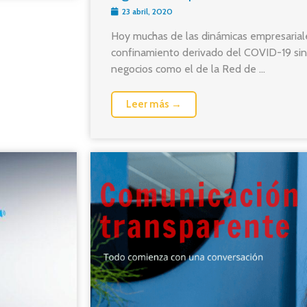
23 abril, 2020
Hoy muchas de las dinámicas empresariale
confinamiento derivado del COVID-19 si
negocios como el de la Red de ...
Leer más →