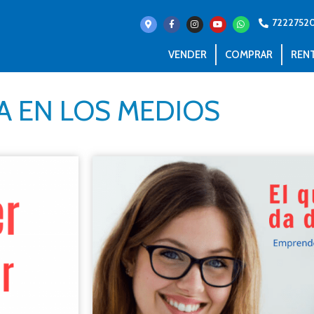
7222752
VENDER
COMPRAR
REN
A EN LOS MEDIOS