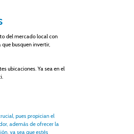
s
o del mercado local con
 que busquen invertir,
es ubicaciones. Ya sea en el
i.
rucial, pues propician el
dor, además de ofrecer la
ión, ya sea que estés