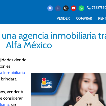
7222752
VENDER
COMPRAR
REN
una agencia inmobiliaria tr
Alfa México
jidade
s d
onde
zón es
fa Inmobiliaria
e brindara
os, vender tu
te considerar
iaria
; sin