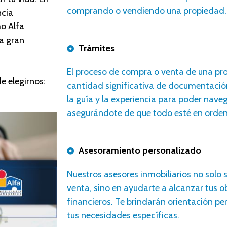
comprando o vendiendo una propiedad.
ncia
o Alfa
a gran
Trámites
E
l proceso de compra o venta de una pr
e elegirnos
:
cantidad significativa de documentació
la guía y la experiencia para poder nave
asegurándote de que todo esté en orden 
Asesoramiento personalizado
N
uestros
asesores
inmobiliarios no solo 
venta, sino en ayudarte a alcanzar tus o
financieros. Te brindarán orientación p
tus necesidades específicas.