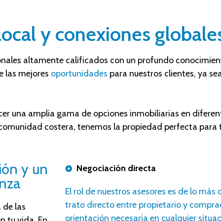
local y conexiones globale
onales altamente calificados
con
un profundo conocimient
 las mejores
oportunidades
para nuestros clientes, ya sea
er una amplia gama de opciones inmobiliarias en diferent
 comunidad costera, tenemos la propiedad perfecta para t
ión y un
Negociación directa
anza
E
l rol de nuestros
asesores
es de lo más c
trato directo entre propietario y compra
 de las
orientación necesaria en cualquier situac
 tu vida. En