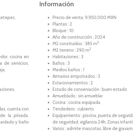
Información
Metepec.
Precio de venta: 9,950,000 MXN
Plantas : 2
Bloque : 10
Año de construcción : 2024
2
M2 construidos : 385 m
2
M2 terreno : 290 m
edor, cocina en
Habitaciones : 3
a de servicios.
Baños : 3
ja.
Medios baños : 1
Armarios empotrados : 3
Estacionamientos : 2
aciones.
Estado de conservación : buen estado
Amueblado : sin amueblar
Cocina : cocina equipada
das, cuenta con
Tendedero : cubierto
de la privada.
Equipamiento : piscina, puerta de segurid
uardado y baño
de seguridad, vigilancia 24h, Zonas infant
Varios : admite mascotas, libre de gravam