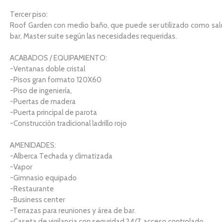
Tercer piso:
Roof Garden con medio baño, que puede ser utilizado como sal
bar, Master suite según las necesidades requeridas.
ACABADOS / EQUIPAMIENTO:
-Ventanas doble cristal
-Pisos gran formato 120X60
-Piso de ingeniería,
-Puertas de madera
-Puerta principal de parota
-Construcción tradicional ladrillo rojo
AMENIDADES:
-Alberca Techada y climatizada
-Vapor
-Gimnasio equipado
-Restaurante
-Business center
-Terrazas para reuniones y área de bar.
-Caseta de vigilancia con seguridad 24/7, acceso controlado,